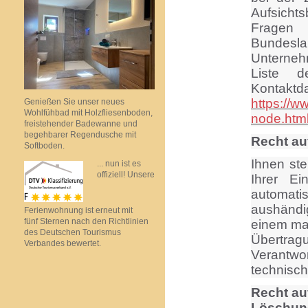
Aufsicht
Fragen 
Bundesl
Unterneh
Liste d
Kon
https://w
Genießen Sie unser neues
Wohlfühbad mit Holzfliesenboden,
node.htm
freistehender Badewanne und
begehbarer Regendusche mit
Recht au
Softboden.
Ihnen ste
... nun ist es
offiziell! Unsere
Ihrer Ei
automati
aushändi
Ferienwohnung ist erneut mit
fünf Sternen nach den Richtlinien
einem mas
des Deutschen Tourismus
Übertr
Verbandes bewertet.
Verantwor
technisch
Recht au
Löschun