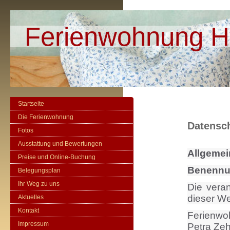
Ferienwohnung H
Startseite
Die Ferienwohnung
Datensc
Fotos
Ausstattung und Bewertungen
Allgemei
Preise und Online-Buchung
Benennun
Belegungsplan
Ihr Weg zu uns
Die veran
dieser Web
Aktuelles
Kontakt
Ferienwo
Impressum
Petra Ze