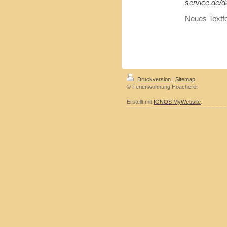
service.de/
Neues Textf
Druckversion
|
Sitemap
© Ferienwohnung Hoacherer
Erstellt mit
IONOS MyWebsite
.