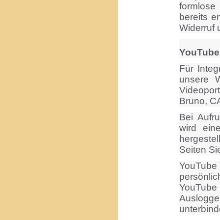
formlose
bereits e
Widerruf 
YouTube
Für Integ
unsere W
Videoport
Bruno, C
Bei Aufru
wird ei
hergestel
Seiten Si
YouTube
persönli
YouTube
Auslogg
unterbind