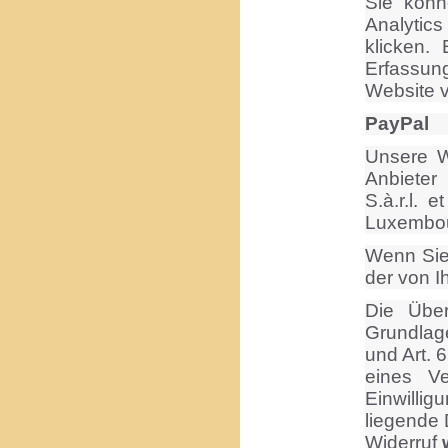
Sie könn
Analytic
klicken.
Erfassung
Website v
PayPal
Unsere W
Anbieter
S.à.r.l. 
Luxembou
Wenn Sie 
der von 
Die Über
Grundlage
und Art. 
eines Ve
Einwillig
liegende
Widerruf