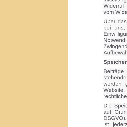
Widerruf
vom Wider
Über das 
bei uns,
Einwilli
Notwendi
Zwingend
Aufbewahr
Speicher
Beiträge
stehend
werden g
Website,
rechtlich
Die Spei
auf Grund
DSGVO). E
ist jede