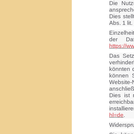
Die Nutz
ansprech
Dies stel
Abs. 1 li
Einzelhe
der Dat
https://ww
Das Setz
verhind
könnten 
können S
Website-N
anschlie
Dies ist
erreich
installiere
hl=de
.
Widerspr