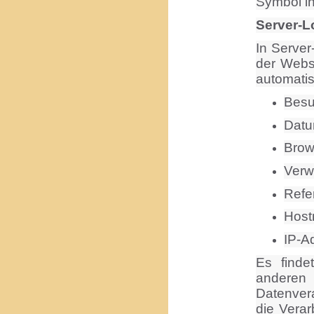
Symbol in
Server-L
In Server
der Websi
automatis
Besu
Datu
Brow
Verw
Refe
Host
IP-A
Es finde
andere
Datenvera
die Verar