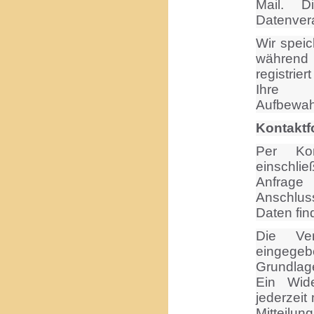
Mail. D
Datenvera
Wir speic
während 
registrie
Ihre R
Aufbewahr
Kontaktf
Per Kon
einschlie
Anfrag
Anschluss
Daten find
Die Ver
eingege
Grundlage
Ein Wide
jederzeit
Mitteilu