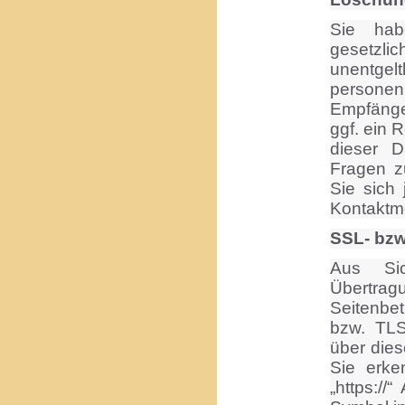
Sie hab
gesetz
unentge
personen
Empfänge
ggf. ein 
dieser D
Fragen 
Sie sich
Kontaktm
SSL- bzw
Aus Si
Übertrag
Seitenbet
bzw. TLS
über dies
Sie erke
„https:/