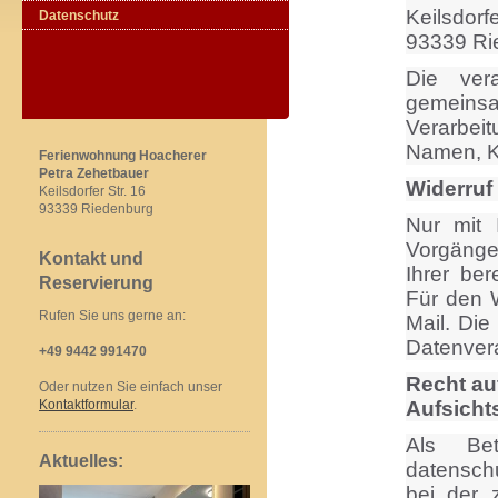
Keilsdorf
Datenschutz
93339 Ri
Die vera
gemeinsa
Verarbe
Namen, Ko
Ferienwohnung Hoacherer
Petra Zehetbauer
Widerruf
Keilsdorfer Str. 16
93339 Riedenburg
Nur mit 
Vorgänge
Kontakt und
Ihrer ber
Reservierung
Für den W
Rufen Sie uns gerne an:
Mail. Die
Datenvera
+49 9442 991470
Recht au
Oder nutzen Sie einfach unser
Kontaktformular
.
Aufsicht
Als Bet
Aktuelles:
datensch
bei der 