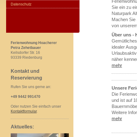
Ferienwohnun
Datenschutz
Sie ein zu 
Naturpark Al
Machen Sie s
von unserem
Über uns - 
Gemütliches
Ferienwohnung Hoacherer
idealer Ausg
Petra Zehetbauer
Keilsdorfer Str. 16
Urlaubsaktiv
93339 Riedenburg
näher kenne
mehr
Kontakt und
Reservierung
Rufen Sie uns gerne an:
Unsere Fer
Die Ferienw
+49 9442 991470
und ist auf 1
Bauernmöbel
Oder nutzen Sie einfach unser
Kontaktformular
.
Weitere Info
mehr
Aktuelles: