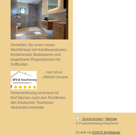
Genießen Sie unser neues
Wohlfühbad mit Holzfliesenboden,
freistehender Badewanne und
begehbarer Regendusche mit
Softboden.
... nun ist es
offiziell! Unsere
Ferienwohnung ist erneut mit
fünf Sternen nach den Richtlinien
des Deutschen Tourismus
Verbandes bewertet.
Druckversion
|
Sitemap
© Ferienwohnung Hoacherer
Erstellt mit
IONOS MyWebsite
.