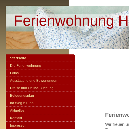
Ferienwohnung H
Startseite
Die Ferienwohnung
Fotos
Ausstattung und Bewertungen
Preise und Online-Buchung
Belegungsplan
Ihr Weg zu uns
Aktuelles
Ferienw
Kontakt
Wir freuen u
Impressum