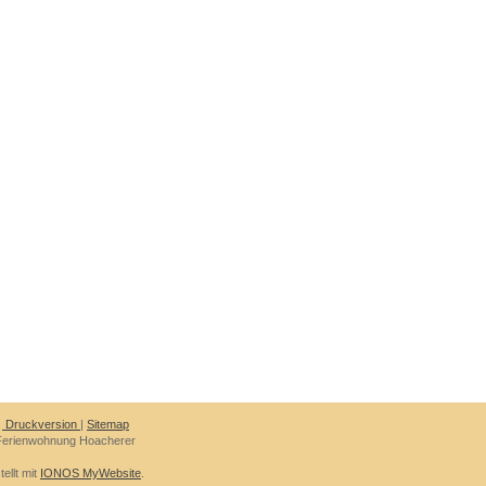
Druckversion
|
Sitemap
Ferienwohnung Hoacherer
tellt mit
IONOS MyWebsite
.