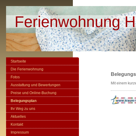
Ferienwohnung H
Startseite
Die Ferienwohnung
Belegungs
Fotos
Mit einem kurz
Ausstattung und Bewertungen
Preise und Online-Buchung
Belegungsplan
Ihr Weg zu uns
Aktuelles
Kontakt
Impressum