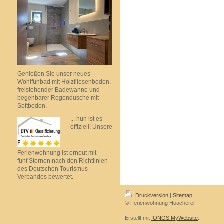
Genießen Sie unser neues
Wohlfühbad mit Holzfliesenboden,
freistehender Badewanne und
begehbarer Regendusche mit
Softboden.
... nun ist es
offiziell! Unsere
Ferienwohnung ist erneut mit
fünf Sternen nach den Richtlinien
des Deutschen Tourismus
Verbandes bewertet.
Druckversion
|
Sitemap
© Ferienwohnung Hoacherer
Erstellt mit
IONOS MyWebsite
.